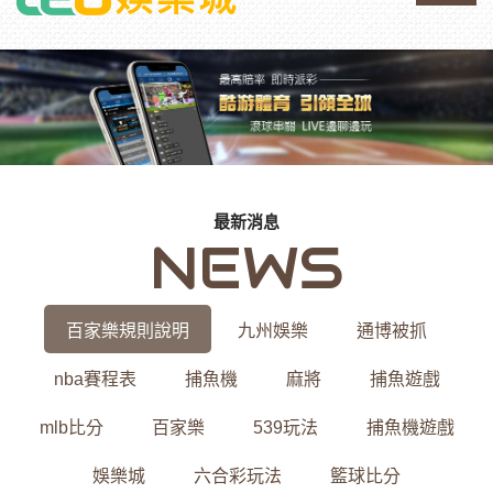
最新消息
NEWS
百家樂規則說明
九州娛樂
通博被抓
nba賽程表
捕魚機
麻將
捕魚遊戲
mlb比分
百家樂
539玩法
捕魚機遊戲
娛樂城
六合彩玩法
籃球比分