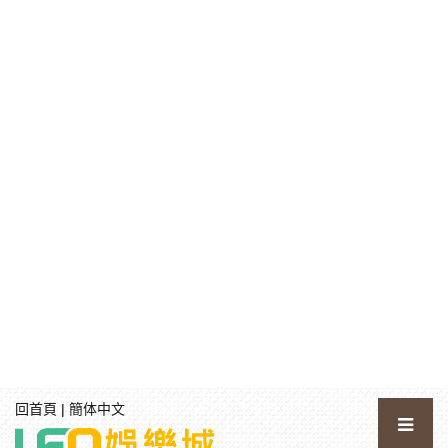
回首頁
|
簡体中文