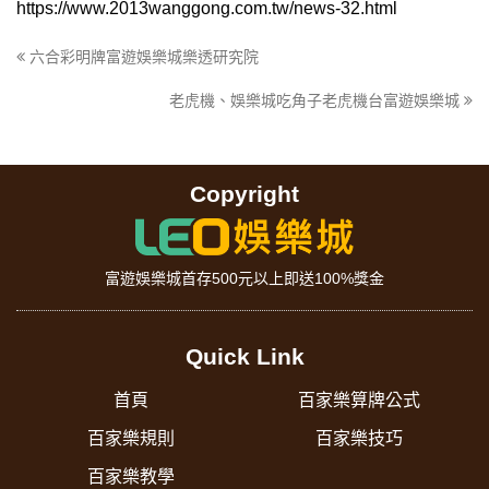
https://www.2013wanggong.com.tw/news-32.html
六合彩明牌富遊娛樂城樂透研究院
老虎機、娛樂城吃角子老虎機台富遊娛樂城
Copyright
富遊娛樂城首存500元以上即送100%獎金
Quick Link
首頁
百家樂算牌公式
百家樂規則
百家樂技巧
百家樂教學