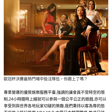
歐冠杯決賽最熱門場中投注隊伍，你跟上了嗎？
專業營運的優質娛樂服務平臺,強調的讓會員不受時空的限
制,24小時隨時上線就可以參與一個公平公正的遊戲,亦可以
享受到與世界各地玩家切磋的樂趣,我們秉持以客為尊的態