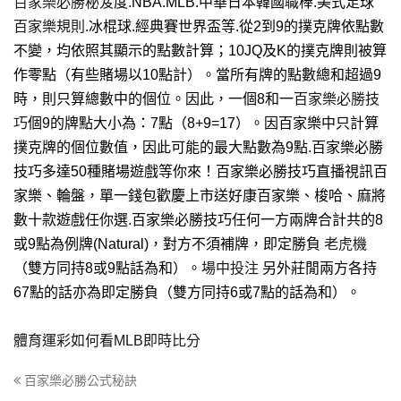
百家樂必勝秘笈
度.NBA.MLB.中華日本韓國職棒.美式足球
百家樂規則
.冰棍球.經典賽世界盃等.從2到9的撲克牌依點數
不變，均依照其顯示的點數計算；10JQ及K的撲克牌則被算
作零點（有些賭場以10點計）。當所有牌的點數總和超過9
時，則只算總數中的個位。因此，一個8和一
百家樂必勝技
巧
個9的牌點大小為：7點（8+9=17）。因百家樂中只計算
撲克牌的個位數值，因此可能的最大點數為9點.百家樂必勝
技巧多達50種賭場遊戲等你來！百家樂必勝技巧直播視訊百
家樂、輪盤，單一錢包歡慶上市送好康百家樂、梭哈、麻將
數十款遊戲任你選.百家樂必勝技巧任何一方兩牌合計共的8
或9點為例牌(Natural)，對方不須補牌，即定勝負
老虎機
（雙方同持8或9點話為和）。
場中投注
另外莊閒兩方各持
67點的話亦為即定勝負（雙方同持6或7點的話為和）。
體育運彩如何看MLB即時比分
百家樂必勝公式秘訣