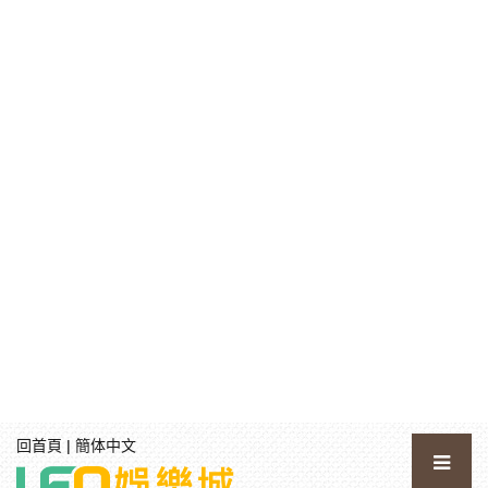
回首頁
|
簡体中文