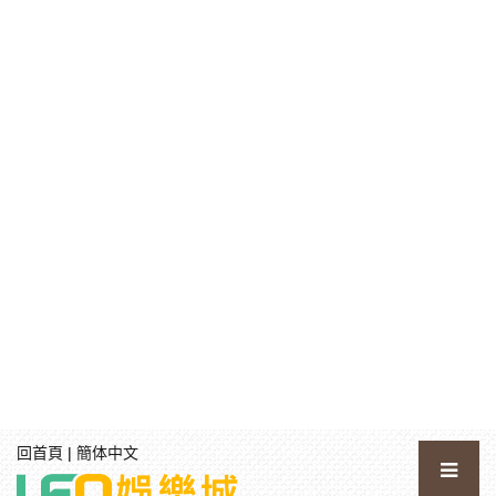
回首頁
|
簡体中文