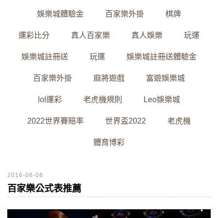
娛樂城體驗金
百家樂外掛
棋牌
運彩比分
真人百家樂
真人娛樂
玩運
娛樂城註冊送
玩運
娛樂城註冊送體驗金
百家樂外掛
麻將遊戲
富遊娛樂城
lol運彩
老虎機規則
Leo娛樂城
2022世界賽賠率
世界盃2022
老虎機
體育博彩
2016-06-06
百家樂公式表推薦