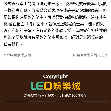
公式表賭桌上的投資法則也一樣，百家樂公式表機率和指數
一樣有高有低，百家樂公式表現在或許是處與輸的局面，但
是如果你有足夠的賭本，可以忍受持續輸的狀態，這樣才有
機 會在後面「搏」回來，就像是上戰場的士兵一樣，如果
沒有充足的子彈、沒有足夠的後勤支援，怎麼會有打勝仗的
可能？所以說擁有足夠的賭本
百家樂
，絕對是上賭桌前的
首要條件。
介紹百家樂規則
網路百家樂算牌公式
Copyright
富遊娛樂城首存500元以上即送100%獎金