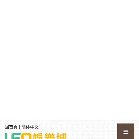
回首頁
|
簡体中文