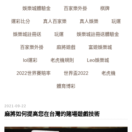
娛樂城體驗金
百家樂外掛
棋牌
運彩比分
真人百家樂
真人娛樂
玩運
娛樂城註冊送
玩運
娛樂城註冊送體驗金
百家樂外掛
麻將遊戲
富遊娛樂城
lol運彩
老虎機規則
Leo娛樂城
2022世界賽賠率
世界盃2022
老虎機
體育博彩
2021-09-22
麻將如何提高您在台灣的賭場遊戲技術