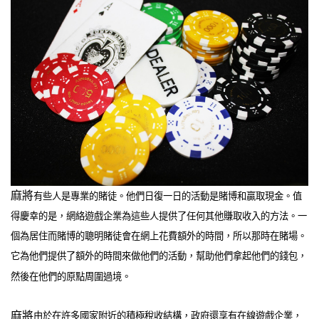
麻將
有些人是專業的賭徒。他們日復一日的活動是賭博和贏取現金。值
得慶幸的是，網絡遊戲企業為這些人提供了任何其他賺取收入的方法。一
個為居住而賭博的聰明賭徒會在網上花費額外的時間，所以那時在賭場。
它為他們提供了額外的時間來做他們的活動，幫助他們拿起他們的錢包，
然後在他們的原點周圍過境。
麻將
由於在許多國家附近的積極稅收結構，政府還享有在線遊戲企業，