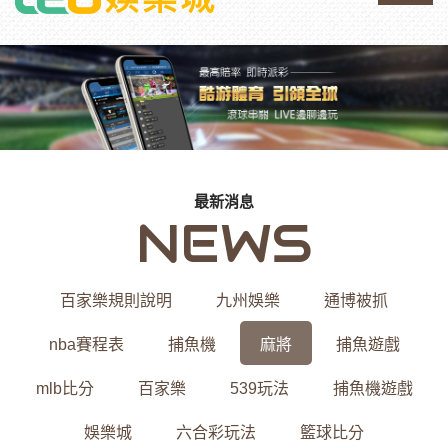
最新消息
NEWS
百家樂規則說明
九州娛樂
通博被抓
nba賽程表
捕魚機
麻將
捕魚遊戲
mlb比分
百家樂
539玩法
捕魚機遊戲
娛樂城
六合彩玩法
籃球比分