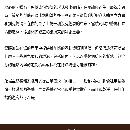
以心形、鑽石、黑桃或俱樂部的形式發出邀請。在閱讀您的生日慶祝空間
時，簡單的幫助可以比您期望的多一些距離。從您附近的商店購買立方體
和撲克籌碼。在你的桌子上扔一塊沒有經驗的桌布，當然可以把籌碼和立
方體散開。添加閃光或五彩紙屑來調味更重要。
您將無法在您的居室中提供維加斯的霓虹燈照明設備，但請假設您可以做
什麼。一些顏色柔和的燈泡，包括紅色，可以改變整個房間的質地。包含
您的通話內容的定制橫幅成長為在線賭場也可能很有趣。
賭場主題視頻遊戲可以從古董要求（包括二十一點和撲克）到像租用輪盤
賭一樣激烈的遊戲。賓果遊戲通常也很受觀眾歡迎，而且很乾淨，任何年
齡的遊客都可以玩。