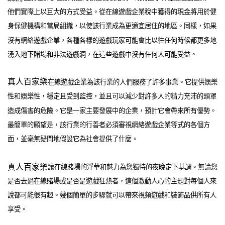
他們實際上以巨大的方式受益。從在線遊戲企業稅中獲得的現金將用於健
身保健機構和當局組織，以使該行業成為更適宜居住的地區。同樣，如果
沒有網絡遊戲企業，各種各樣的遊戲玩家可能會比以往任何時候都更多地
湧入地下賭場和非法遊戲洞，在這些遊戲中沒有任何人可能受益。
真人百家樂
在線遊戲企業為該行業的人們服務了許多事業。它提供娛樂
性和娛樂性，穩定且受到監控，並且可以減少對許多人的精力充沛的頭罩
造成傷害的危險。它是一家主要發展中的企業，預計它會帶來所有優勢。
最簡單的願望是，該行業的行善者必須審視網絡遊戲企業等式的各個方
面，並毫無疑問地假設它為社會提供了什麼。
真人百家樂
讓在線賭場的浮華和魅力為您獨特的夜晚定下基調。無論您
是否去過在線賭場或是否是遊戲狂熱者，這個激動人心的主題對每個人來
說都可能很有趣。幾個簡單的步驟就可以帶來視頻遊戲和裝飾品供所有人
享受。