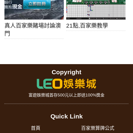
真人百家樂賭場討論澳
21點,百家樂教學
門
Copyright
富遊娛樂城首存500元以上即送100%獎金
Quick Link
首頁
百家樂算牌公式