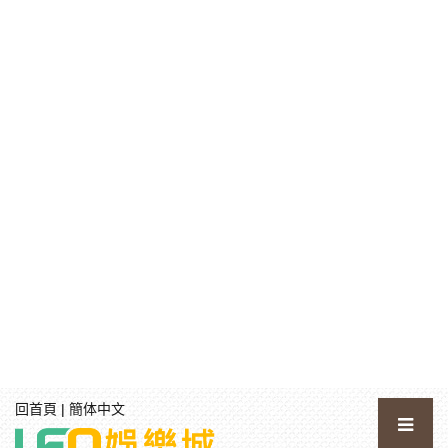
回首頁
|
簡体中文